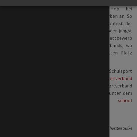
treten mit Standard- und
Lateintänzen oder Hip-Hop bei
Volksfesten und Wettbewerben an. So
auch beim Youth Dance Contest der
Berliner Tanzsportjugend oder jüngst
beim Online-Schultanz-Wettbewerb
des Berliner Landesfachverbands, wo
die Schüler*innen den dritten Platz
belegten.
Mehr Infos zu Tanzen als Schulsport
beim
Deutschen Tanzsportverband
und beim Landestanzsportverband
Berlin, der alle Angebote unter dem
Motto
dance at school
zusammengefasst hat.
24.06.2021 20:00
von Thorsten Süfke