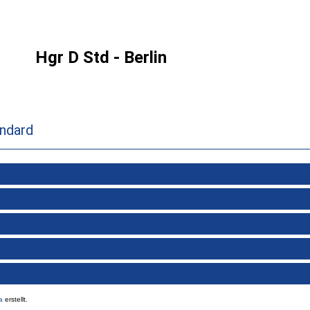
Hgr D Std - Berlin
andard
a
erstellt.