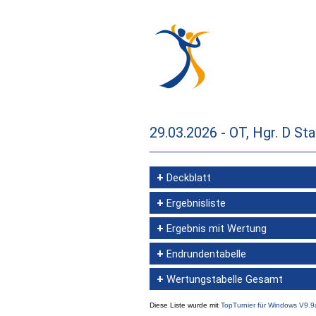
29.03.2026 - OT, Hgr. D St
+
Deckblatt
+
Ergebnisliste
+
Ergebnis mit Wertung
+
Endrundentabelle
+
Wertungstabelle Gesamt
Diese Liste wurde mit
TopTurnier für Windows V9.9