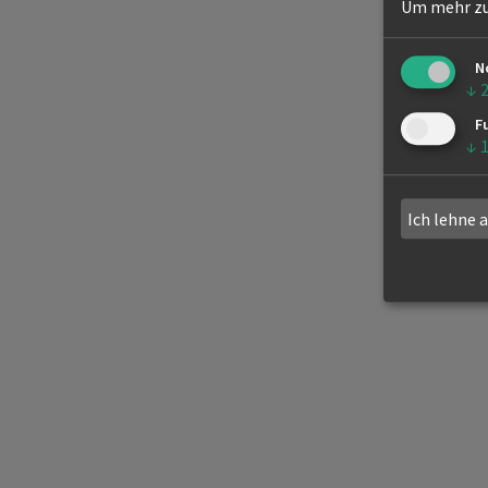
Um mehr zu 
N
↓
F
↓
Ich lehne 