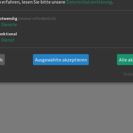
erfahren, lesen Sie bitte unsere
Datenschutzerklärung
.
otwendig
(immer erforderlich)
2
Dienste
unktional
1
Dienst
ab
Ausgewählte akzeptieren
Alle a
Realis