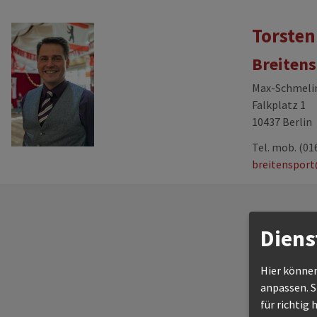
Torsten
Breitens
Max-Schmeli
Falkplatz 1
10437 Berlin
Tel. mob.
(016
breitensport
Diens
Hier können
anpassen. Si
für richtig 