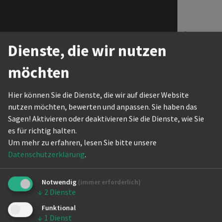
05.12.2026
Landeskader Standard - Gruppe
The Actio
06.12.2026
Landeskader Standard - Gruppe
Termine Masterskader Latein
Internati
Dienste, die wir nutzen
11.09.2026
Berlin Auswahl Latein - Gruppe
möchten
06.11.2026
Berlin Auswahl Latein - Gruppe
Termine Masterskader
Hier können Sie die Dienste, die wir auf dieser Website
Standard
nutzen möchten, bewerten und anpassen. Sie haben das
Sagen! Aktivieren oder deaktivieren Sie die Dienste, wie Sie
28.08.2026
Berlin Auswahl Standard - Gruppe
es für richtig halten.
02.10.2026
Berlin Auswahl Standard - Gruppe
Um mehr zu erfahren, lesen Sie bitte unsere
04.12.2026
Berlin Auswahl Standard - Gruppe
Datenschutzerklärung
.
Notwendig
Terminübersichten
(immer erforderlich)
↓
2
Dienste
2026 Latein Berlin Auswahl.pdf
Funktional
↓
1
Dienst
2026 Latein Landeskader.pdf