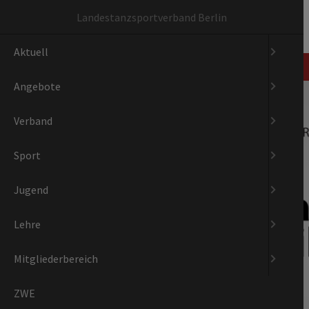
Navigation
Landestanzsportverband Berlin
überspringen
Aktuell
Navigation
Aktuell
Angebote
Verband
Sport
überspringen
Angebote
Verband
Sport
Jugend
Lehre
Mitgliederbereich
ZWE