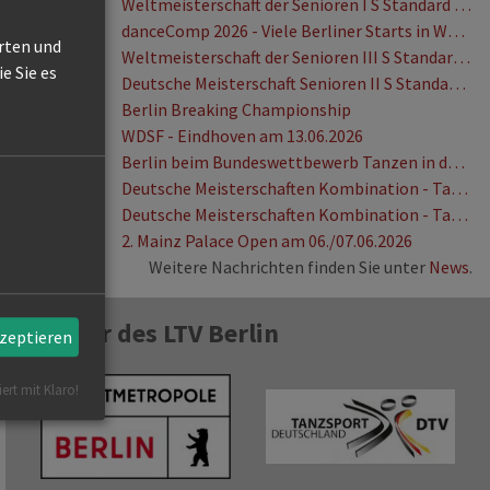
23.07.2026
Weltmeisterschaft der Senioren I S Standard 18.07.2026 & Vienna Dance Concourse vom 16.07.-18.07.2026
05.07.2026
danceComp 2026 - Viele Berliner Starts in Wuppertal
erten und
29.06.2026
Weltmeisterschaft der Senioren III S Standard beim Dance Sport Festival vom 26.-28.06.2026 in Bremen
e Sie es
23.06.2026
Deutsche Meisterschaft Senioren II S Standard am 20.06.2026
18.06.2026
Berlin Breaking Championship
16.06.2026
WDSF - Eindhoven am 13.06.2026
16.06.2026
Berlin beim Bundeswettbewerb Tanzen in der Schule ganz vorne!
14.06.2026
Deutsche Meisterschaften Kombination - Tag 2
14.06.2026
Deutsche Meisterschaften Kombination - Tag 1
09.06.2026
2. Mainz Palace Open am 06./07.06.2026
Weitere Nachrichten finden Sie unter
News
.
se vom 16.07.-18.07.2026
ivine tanzt zu gold: inklusives team des tsv rudow 1888 e.v. wird europame
Partner des LTV Berlin
kzeptieren
iert mit Klaro!