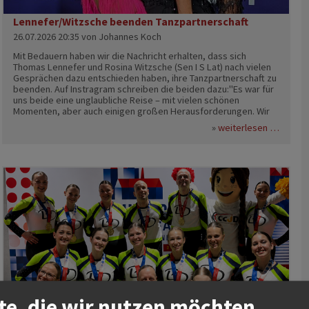
Lennefer/Witzsche beenden Tanzpartnerschaft
26.07.2026 20:35
von Johannes Koch
Mit Bedauern haben wir die Nachricht erhalten, dass sich
Thomas Lennefer und Rosina Witzsche (Sen I S Lat) nach vielen
Gesprächen dazu entschieden haben, ihre Tanzpartnerschaft zu
beenden. Auf Instragram schreiben die beiden dazu:"Es war für
uns beide eine unglaubliche Reise – mit vielen schönen
Momenten, aber auch einigen großen Herausforderungen. Wir
sind sehr stolz darauf, dass wir gemeinsam Norddeutsche
s aus dem ltv-präsidium
lennef
weiterlesen …
Meister und Ostdeutsche Meister werden konnten. Doch wenn
wir auf die vergangenen Jahre zurückblicken, sind es nicht die
Titel, die uns am meisten in Erinnerung bleiben, sondern die
vielen besonderen Momente, die wir mit so vielen großartigen
Menschen teilen durften. Ihr habt diese Zeit zu etwas ganz
Besonderem gemacht. Ohne euch hätten wir das, was wir am
meisten lieben, nicht so erleben können: das Tanzen.Auch wenn
wir beide künftig nicht mehr gemeinsam an den Start gehen
werden, sind wir unendlich dankbar für alles, was wir zusammen
erleben durften." Beide möchten dem Tanzsport treu bleiben.
Der Landestanzsportverband Berlin wünscht den beiden
Nordeuropameistern und Europameisterschaftsfinalisten für
ihre weitere tänzerische Laufbahn alles Gute.
te, die wir nutzen möchten