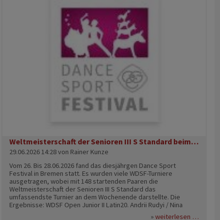
1. Guido Gentes / Leon Strauss (pinkballroom,
Tanzsportabteilung in der TiB 1848) Frauen 18+ Standard C-
Klasse 1. Katrin Raithel / Katrin Stade (pinkballroom,
Tanzsportabteilung in der TiB 1848) Open Gender 45+ Standard
B-Klasse 1. Katrin Raithel / Katrin Stade (pinkballroom,
Tanzsportabteilung in der TiB 1848) 10-Tänze Männer 45+ 3. Guido
Gentes / Leon Strauss (pinkballroom, Tanzsportabteilung in der
TiB 1848) 10-Tänze Frauen 45+ 3. Kerstin Kallmann / Cornelia
Wagner (pinkballroom, Tanzsportabteilung in der TiB 1848) Show
Dance Teams 1. Revue en Rose (pinkballroom,
Tanzsportabteilung in der TiB 1848) Die deutschen Paare sind im
DVET (Deutscher Verband für Equality-Tanzsport) organisiert,
der Fachverband in Tanzsport Deutschland ist. Gesamtergebnis
Weltmeisterschaft der Senioren III S Standard beim Dance Sport Festival vom 26.-28.06.2026 in Bremen
29.06.2026 14:28
von Rainer Kunze
Vom 26. Bis 28.06.2026 fand das diesjährgen Dance Sport
Festival in Bremen statt. Es wurden viele WDSF-Turniere
ausgetragen, wobei mit 148 startenden Paaren die
Weltmeisterschaft der Senioren III S Standard das
umfassendste Turnier an dem Wochenende darstellte. Die
Ergebnisse: WDSF Open Junior II Latin20. Andrii Rudyi / Nina
Dankov, TSZ Phönix BerlinWDSF Open Juveniles II Latin7. Georg
tabzeichen tage beim sc siemensstadt
weltmei
weiterlesen …