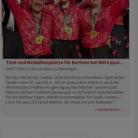
seinen Fokus vollständig auf die Europameisterschaft. Unter der
Leitung der Trainerinnen und Choreografinnen Alina Gampe und
Lena Schiele wurde intensiv an der Choreografie gearbeitet und
jedes Detail sorgfältig vorbereitet.Doch die sportliche
Vorbereitung war nur ein Teil der Herausforderung. Gerade für
ein inklusives Team erfordert die Teilnahme an einer
internationalen Meisterschaft eine besonders sorgfältige
Organisation
Titel und Medaillenplätze für Berliner bei WM Equality in Valencia
04.07.2026 12:16
von Marcus Nenninger
Bei den World Gay Games 2026 mit 39 verschiedenen Sportarten
fanden vom 30. Juni bis 3. Juli im spanischen Valencia auch die
Weltmeisterschaften im gleichgeschlechtlichen Tanzen statt.
Neben etlichen Finalteilnahmen gab es erfreulich viele Medaillen
für die Berliner Paare, WM-Bronzemedaillen für Guido Gentes /
Leon Strauss (10 Tänze Männer 45+) bzw. Kerstin Kallmann /
Cornelia Wagner (10 Tänze Frauen 45+) sowie den
comp 2026 - viele berliner starts in wuppertal
titel u
weiterlesen …
Weltmeistertitel für die Showdance-Formation „Revue en Rose“.
Die Berliner Medaillenplätze in der Übersicht: Männer 45+
Standard B-Klasse 2. Guido Gentes / Leon Strauss
(pinkballroom, Tanzsportabteilung in der TiB 1848) Männer 45+
Latein C-Klasse 1. Guido Gentes / Leon Strauss (pinkballroom,
Tanzsportabteilung in der TiB 1848) Männer 18+ Latein C-Klasse