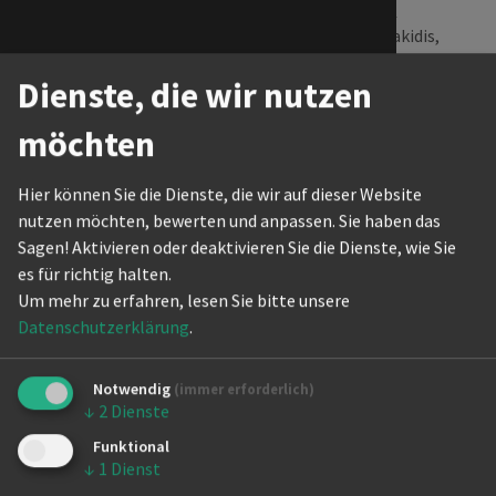
WDSF Open Standard Adult
The Actio
2. Jan Goerling/Hanna Kalpakidis,
Blau-Silber Berlin Tanzsportclub
Dienste, die wir nutzen
Internati
5. Lennart Niederhoff/Ann-Christin
Baier, Blau-Silber Berlin
möchten
Tanzsportclub
Hier können Sie die Dienste, die wir auf dieser Website
WDSF Open Standard Rising Stars
nutzen möchten, bewerten und anpassen. Sie haben das
4. Lennart Niederhoff/Ann-Christin
Sagen! Aktivieren oder deaktivieren Sie die Dienste, wie Sie
Baier, Blau-Silber Berlin
es für richtig halten.
Tanzsportclub
Um mehr zu erfahren, lesen Sie bitte unsere
6. Maik Feijs/Lara Dautzenberg, Blau-
Datenschutzerklärung
.
Silber Berlin Tanzsportclub
WDSF Open Latin Senior I
Notwendig
(immer erforderlich)
1. Ingo Madel/Marta Prots, Blau-Silber
↓
2
Dienste
Berlin Tanzsportclub
Funktional
↓
1
Dienst