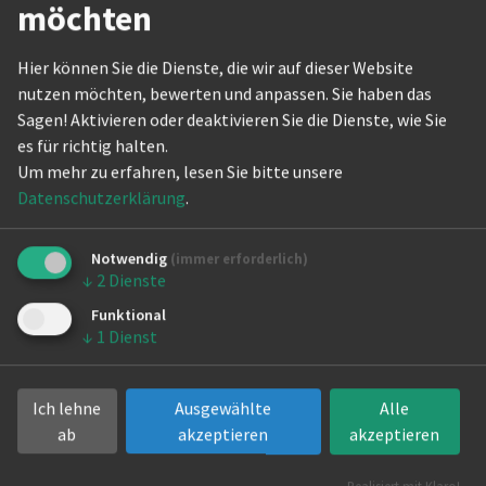
möchten
Landessportbund Berlin (Jesse-
The Actio
Owens-Allee 2, 14052 Berlin).
Hier können Sie die Dienste, die wir auf dieser Website
Internati
Ab Seite 66 finden sie einen Antrag
nutzen möchten, bewerten und anpassen. Sie haben das
des Präsidiums auf Ergänzung der
Sagen! Aktivieren oder deaktivieren Sie die Dienste, wie Sie
Finanzordnung um den § 5 Haushalt.
es für richtig halten.
Die Synopse zum Antrag finden sie
Um mehr zu erfahren, lesen Sie bitte unsere
ebenfalls im Downloadbereich zum
Datenschutzerklärung
.
Verbandstag.
Ab Seite 70 wurde zusätzlich der
Notwendig
(immer erforderlich)
Punkt "Zu bestätigende Änderung
↓
2
Dienste
der Jugendordnung" aufgenommen.
Funktional
Bis zum Ende der Frist lagen keine
↓
1
Dienst
weiteren Anträge vor.
Das Präsidium
Ich lehne
Ausgewählte
Alle
ab
akzeptieren
akzeptieren
28.03.2025 10:15
von Tatjana Hagel