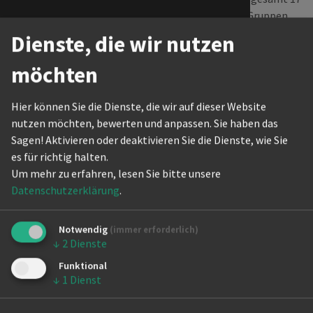
Schulen an den Start. Beide Gruppen
The Actio
machten richtig Stimmung und
Dienste, die wir nutzen
unterstützten sich gegenseitig –
Internati
echtes
Team Berlin
Feeling!
möchten
Das zeigte sich auch beim Ergebnis.
Hier können Sie die Dienste, die wir auf dieser Website
Alle Gruppen zeigten extrem hohe
nutzen möchten, bewerten und anpassen. Sie haben das
Qualität, doch unsere Berliner Schulen
Sagen! Aktivieren oder deaktivieren Sie die Dienste, wie Sie
mussten sich hier nicht verstecken –
es für richtig halten.
im Gegenteil. Beide Berliner Teams
Um mehr zu erfahren, lesen Sie bitte unsere
schafften es ins große Finale. Die
Datenschutzerklärung
.
Ringelnatz-Grundschule erreichte
dort den 5. Platz und die Kristall-
Grundschule konnte sich auf den 1.
Notwendig
(immer erforderlich)
Platz tanzen! Sie holten den Sieg in
↓
2
Dienste
der Altersgruppe U14 beim
Funktional
Bundeswettbewerb "Tanzen in der
↓
1
Dienst
Schule".