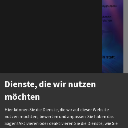
The Actio
Internati
Dienste, die wir nutzen
Tanzparty TTC Carat
möchten
20.09.2025
Der TTC Carat öffnet seine Türen zu einer
Tanzparty
(mit
Hier können Sie die Dienste, die wir auf dieser Website
freiem Eintritt.)
nutzen möchten, bewerten und anpassen. Sie haben das
Sagen! Aktivieren oder deaktivieren Sie die Dienste, wie Sie
Samstag, 20.9.2025, 16 – 21 Uhr