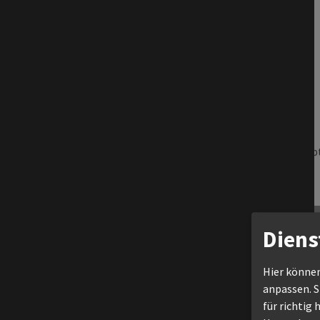
12:30 Uhr - Hauptgruppe A Standard
13:00 Uhr - Hauptgruppe D Latein
13:15 Uhr - Masters II D Standard
14:15 Uhr - Hauptgruppe C Latein
14:30 Uhr - Masters II C Standard
15:30 Uhr - Hauptgruppe B Latein
15:45 Uhr - Masters II B Standard
16:45 Uhr - Hauptgruppe A Latein
Ausfallen
müssen leider die Hauptgruppe S Standard und Haup
Eintritt 10€ - ermäßigt 5€
10.04.2025
Donnerstag,
Diens
LTV-Verbandstag 2025
Hier können
anpassen. Si
10.04.2025, 19:00
für richtig 