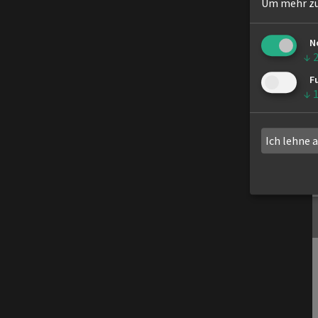
Um mehr zu 
Ter
10. April 2025
min
N
Begi
19:00 Uhr
↓
nn
F
Ort
Landessportbundes Berlin,
↓
Manfred-von-Richthofen-Haus,
Jesse-Owens-Alle 2, 14052 Berlin
Ich lehne 
Weitere Informationen
hier
03.04.2025
Donnerstag,
LTV-Sportausschuss (SAS) I/25
03.04.2025, 19:30
Termin