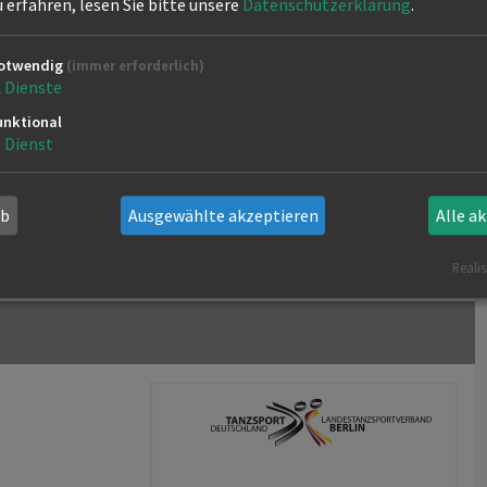
erfahren, lesen Sie bitte unsere
Datenschutzerklärung
.
otwendig
(immer erforderlich)
2
Dienste
unktional
1
Dienst
ab
Ausgewählte akzeptieren
Alle a
Realis